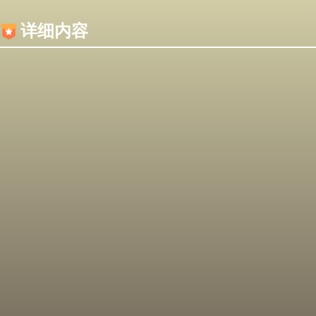
内容加载失败，可能是你的浏览器屏蔽了JS脚本！
详细内容