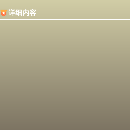
内容加载失败，可能是你的浏览器屏蔽了JS脚本！
详细内容