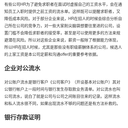
有些公司HR为了避免求职者在面试时虚报自己的工资水平，会在通
知员工入职时提供之前工资的流水单。这样既可以提醒求职者，又
降低成本风险。对于部分企业来说，HR在招人的时候会综合分析自
己所在公司的竞争力，对一些大家削尖脑袋想要往里进的公司，设
置门槛不会降低求职者的接受率，甚至是可以使用更多的方法来规
避潜在风险。所以对这些企业来说，薪资一般除了根据能力体现，
所以HR在招人时候，尤其是那些没有职级薪酬体系的公司，候选人
的上家工资是本公司定薪和沟通offer的重要参考依据。
企业对公流水
对公账户流水是银行客户《公司客户》（开设基本对公账户）其对
公银行帐户上一段时间与银行发生存取款业务清单。对公流水也叫
公司流水，说白了就是公司与公司之间账目往来的记录。这样流水
和私人流水很不同，如果出现流水不够的问题还是有方法补救的。
银行存款证明