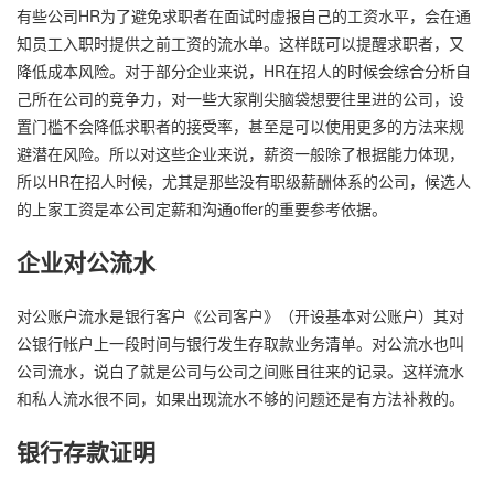
有些公司HR为了避免求职者在面试时虚报自己的工资水平，会在通
知员工入职时提供之前工资的流水单。这样既可以提醒求职者，又
降低成本风险。对于部分企业来说，HR在招人的时候会综合分析自
己所在公司的竞争力，对一些大家削尖脑袋想要往里进的公司，设
置门槛不会降低求职者的接受率，甚至是可以使用更多的方法来规
避潜在风险。所以对这些企业来说，薪资一般除了根据能力体现，
所以HR在招人时候，尤其是那些没有职级薪酬体系的公司，候选人
的上家工资是本公司定薪和沟通offer的重要参考依据。
企业对公流水
对公账户流水是银行客户《公司客户》（开设基本对公账户）其对
公银行帐户上一段时间与银行发生存取款业务清单。对公流水也叫
公司流水，说白了就是公司与公司之间账目往来的记录。这样流水
和私人流水很不同，如果出现流水不够的问题还是有方法补救的。
银行存款证明