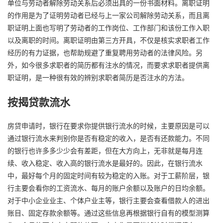
单位与劳动者解除劳动关系后必须出具的一份书面材料。离职证明
的作用是为了证明劳动者已经与上一家公司解除劳动关系，而且离
职证明上面也写明了劳动者的工作岗位、工作部门和该份工作入职
以及离职的时间。离职证明由第三方开具，不仅是核实求职者工作
经历的有力证据，也帮助规避了重复聘用劳动者的法律风险。另
外，如今很多求职者的简历都有注水的情况，而要求求职者提供离
职证明，是一种很有效的辨别求职者简历是否注水的方法。
按揭贷款流水
房贷申请时，银行在要求你提供银行流水的时候，主要原因是可以
通过银行流水来判别你是否有稳定的收入，是否有还款能力。不同
的银行也许多多少少会有差距，但在大方向上，无非就是每月连
续、收入稳定、收入高的银行流水是最好的。因此，在银行流水
中，最好每个月的固定时间有较为稳定的入账。对于工薪阶层，银
行主要会看你的工资流水、每月的账户余额以及账户的日均余额。
对于中小企业业主、个体户业主等，银行主要会查看借款人的进出
账目、固定存款余额等。通过这些信息再根据银行自有的模型测算